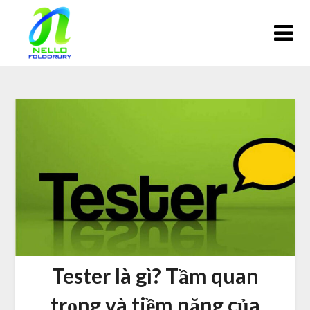
Skip
to
content
Tester là gì? Tầm quan
trọng và tiềm năng của