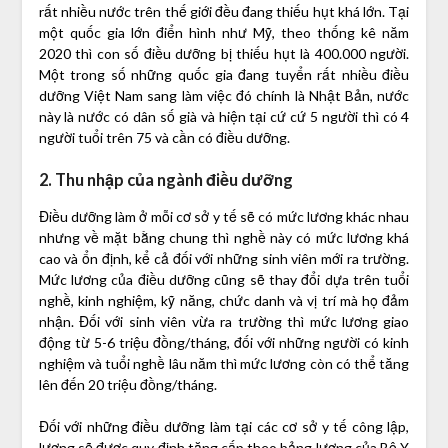
rất nhiều nước trên thế giới đều đang thiếu hụt khá lớn. Tại
một quốc gia lớn điển hình như Mỹ, theo thống kê năm
2020 thì con số điều dưỡng bị thiếu hụt là 400.000 người.
Một trong số những quốc gia đang tuyển rất nhiều điều
dưỡng Việt Nam sang làm việc đó chính là Nhật Bản, nước
này là nước có dân số già và hiện tại cứ cứ 5 người thì có 4
người tuổi trên 75 và cần có điều dưỡng.
2. Thu nhập của ngành điều dưỡng
Điều dưỡng làm ở mỗi cơ sở y tế sẽ có mức lương khác nhau
nhưng về mặt bằng chung thì nghề này có mức lương khá
cao và ổn định, kể cả đối với những sinh viên mới ra trường.
Mức lương của điều dưỡng cũng sẽ thay đổi dựa trên tuổi
nghề, kinh nghiệm, kỹ năng, chức danh và vị trí mà họ đảm
nhận. Đối với sinh viên vừa ra trường thì mức lương giao
động từ 5-6 triệu đồng/tháng, đối với những người có kinh
nghiệm và tuổi nghề lâu năm thì mức lương còn có thể tăng
lên đến 20 triệu đồng/tháng.
Đối với những điều dưỡng làm tại các cơ sở y tế công lập,
lương sẽ được quy định tăng cấp theo bảng lương của Bộ Y