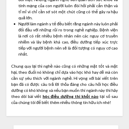
tính mạng của con người luôn đòi hỏi phải cẩn thận và
tỉ mỉ vì chỉ cần sơ sót một chút cũng có thể gây ra hậu
quả lớn.
Người làm ngành y tế đều biết rằng ngành này luôn phải
đối đầu với những rủi ro trong nghề nghiệp. Bệnh viện
là nơi có rất nhiều bệnh nhân nên các nguy cơ truyền
nhiễm và lây bệnh khá cao, điều dưỡng tiếp xúc trực
tiếp với người bệnh nên sẽ là đối tượng có nguy cơ cao
nhất.
Chung quy lại thì nghề nào cũng có những mặt tốt và mặt
hại, theo đuổi nó không chỉ dựa vào học khó hay dễ mà còn
cần sự yêu thích với ngành nghề. Hi vọng với bài viết trên
bạn đã có được câu trả lời thỏa đáng cho câu hỏi học điều
dưỡng có khó không và nếu bạn muốn thi ngành này thì hãy
theo dõi bài viết
học điều dưỡng thi khối nào
tại số sau
của chúng tôi để biết thêm nhiều thông tin hữu ích nhé!
TÌM