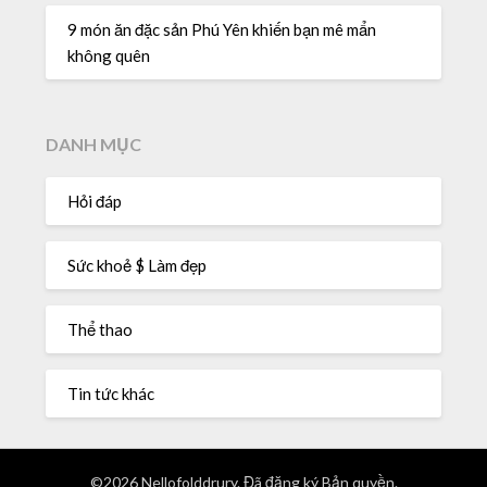
9 món ăn đặc sản Phú Yên khiến bạn mê mẩn
không quên
DANH MỤC
Hỏi đáp
Sức khoẻ $ Làm đẹp
Thể thao
Tin tức khác
©2026 Nellofolddrury. Đã đăng ký Bản quyền.