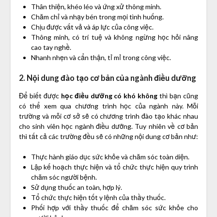
Thân thiện, khéo léo và ứng xử thông minh.
Chăm chỉ và nhạy bén trong mọi tình huống.
Chịu được vất vả và áp lực của công việc.
Thông minh, có trí tuệ và không ngừng học hỏi nâng
cao tay nghề.
Nhanh nhẹn và cẩn thận, tỉ mỉ trong công việc.
2. Nội dung đào tạo cơ bản của ngành điều dưỡng
Để biết được
học điều dưỡng có khó không
thì bạn cũng
có thể xem qua chương trình học của ngành này. Mỗi
trường và mỗi cơ sở sẽ có chương trình đào tạo khác nhau
cho sinh viên học ngành điều dưỡng. Tuy nhiên về cơ bản
thì tất cả các trường đều sẽ có những nội dung cơ bản như:
Thực hành giáo dục sức khỏe và chăm sóc toàn diện.
Lập kế hoạch thực hiện và tổ chức thực hiện quy trình
chăm sóc người bệnh.
Sử dụng thuốc an toàn, hợp lý.
Tổ chức thực hiện tốt y lệnh của thầy thuốc.
Phối hợp với thầy thuốc để chăm sóc sức khỏe cho